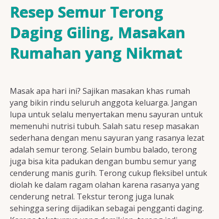
Resep Ayam
Resep Semur Terong
Daging Giling, Masakan
Rumahan yang Nikmat
Resep Ikan
Masak apa hari ini? Sajikan masakan khas rumah
Resep Tempe/Tahu
yang bikin rindu seluruh anggota keluarga. Jangan
lupa untuk selalu menyertakan menu sayuran untuk
memenuhi nutrisi tubuh. Salah satu resep masakan
sederhana dengan menu sayuran yang rasanya lezat
adalah semur terong. Selain bumbu balado, terong
Resep Sayuran
juga bisa kita padukan dengan bumbu semur yang
cenderung manis gurih. Terong cukup fleksibel untuk
diolah ke dalam ragam olahan karena rasanya yang
cenderung netral. Tekstur terong juga lunak
Semua Resep
sehingga sering dijadikan sebagai pengganti daging.