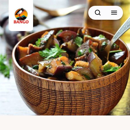
Cari
BACK
Resep Sate
Resep Semur
Resep Daging