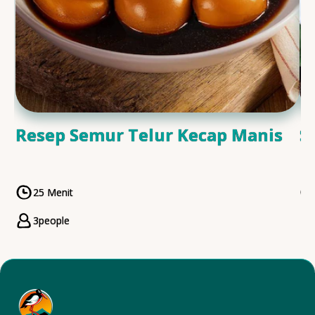
Resep Semur Telur Kecap Manis
S
25 Menit
CookingTime
3
people
Servings