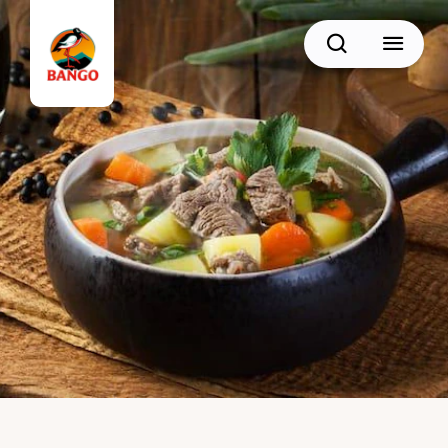
Cari
BACK
Resep Sate
Resep Semur
Resep Daging