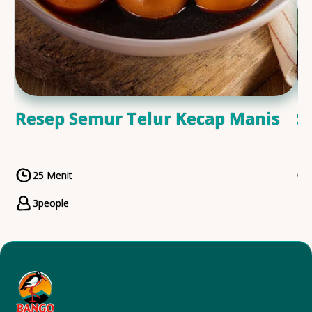
Resep Semur Telur Kecap Manis
S
25 Menit
CookingTime
3
people
Servings