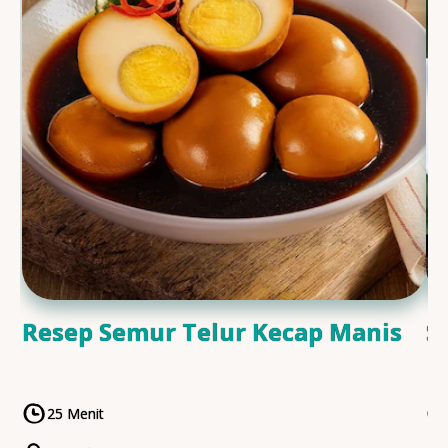
Resep Semur Telur Kecap Manis
S
25 Menit
CookingTime