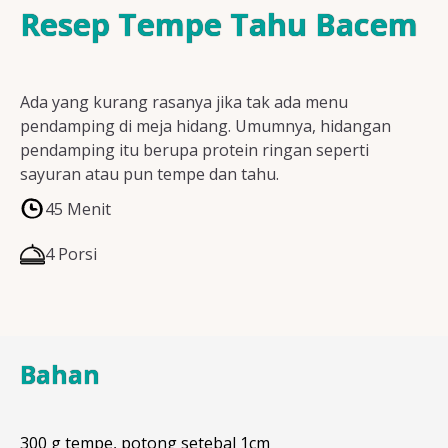
Resep Ayam
Resep Tempe Tahu Bacem
Ada yang kurang rasanya jika tak ada menu
Resep Ikan
pendamping di meja hidang. Umumnya, hidangan
pendamping itu berupa protein ringan seperti
sayuran atau pun tempe dan tahu.
45 Menit
Resep Tempe/Tahu
4 Porsi
Resep Sayuran
Bahan
Semua Resep
300 g tempe, potong setebal 1cm