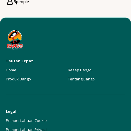
3
people
Servings
Tautan Cepat
Home
Resep Bango
Produk Bango
Tentang Bango
Legal
Pemberitahuan Cookie
Pemberitahuan Privasi