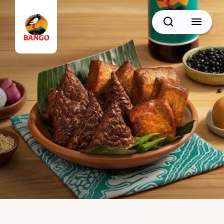
Cari
BACK
Resep Sate
Resep Semur
Resep Daging