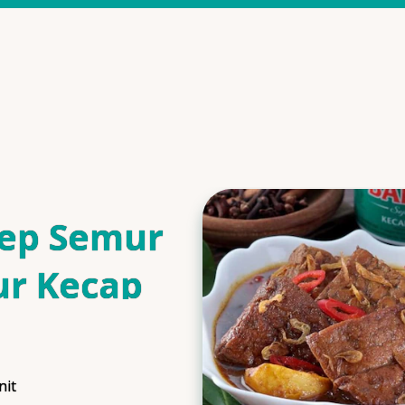
ep Semur
ur Kecap
is
nit
ngTime