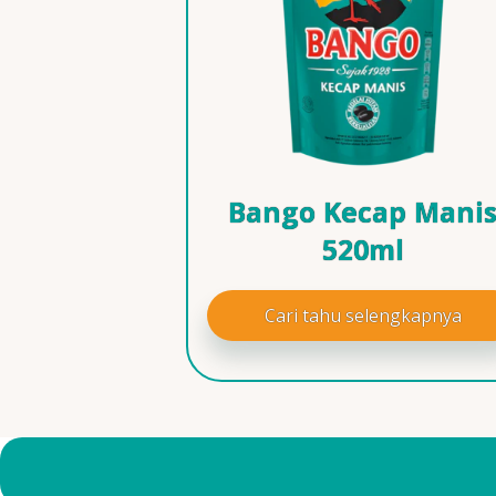
Bango Kecap Mani
520ml
Cari tahu selengkapnya