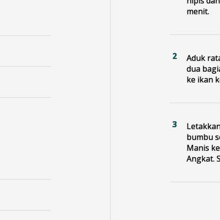
nipis da
menit.
Aduk rat
dua bagi
ke ikan 
Letakkan
bumbu s
Manis ke
Angkat. S