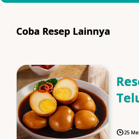
Coba Resep Lainnya
Res
Tel
Man
25 Me
Cooki