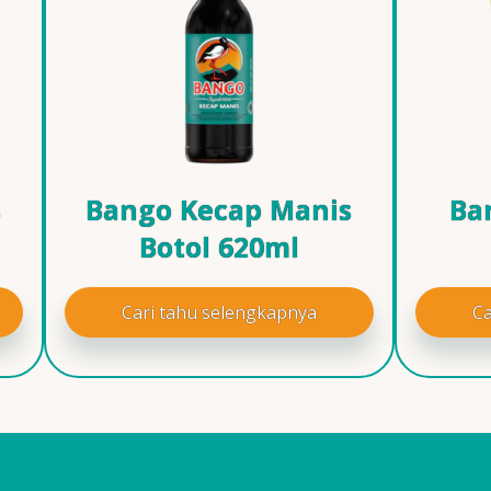
s
Bango Kecap Manis
Ba
Botol 620ml
Cari tahu selengkapnya
Ca