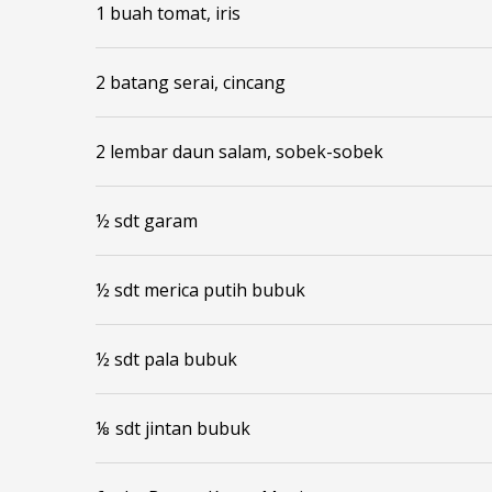
1 buah tomat, iris
2 batang serai, cincang
2 lembar daun salam, sobek-sobek
½ sdt garam
½ sdt merica putih bubuk
½ sdt pala bubuk
⅛ sdt jintan bubuk