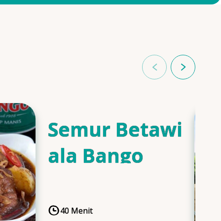
Semur Betawi
ala Bango
40 Menit
CookingTime