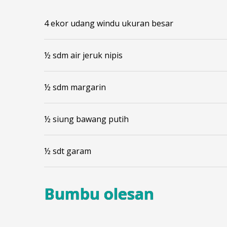
4 ekor udang windu ukuran besar
½ sdm air jeruk nipis
½ sdm margarin
½ siung bawang putih
½ sdt garam
Bumbu olesan