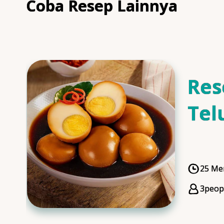
Coba Resep Lainnya
Res
Tel
Man
25 Me
Cooki
3
peop
Servi