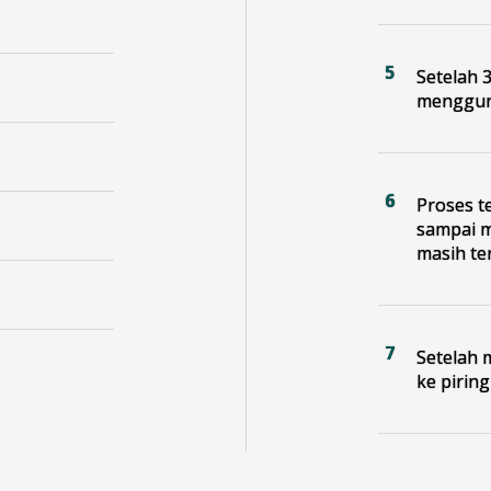
Setelah 
mengguna
Proses t
sampai m
masih ter
Setelah 
ke piring 