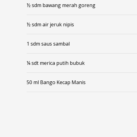
½ sdm bawang merah goreng
½ sdm air jeruk nipis
1 sdm saus sambal
¼ sdt merica putih bubuk
50 ml Bango Kecap Manis