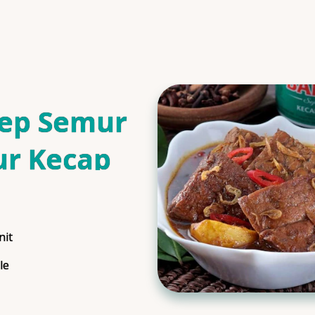
ep Semur
ur Kecap
is
nit
ngTime
le
ngs