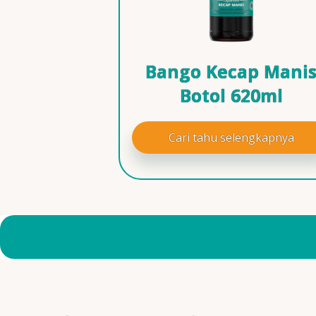
Bango Kecap Mani
Botol 620ml
Cari tahu selengkapnya