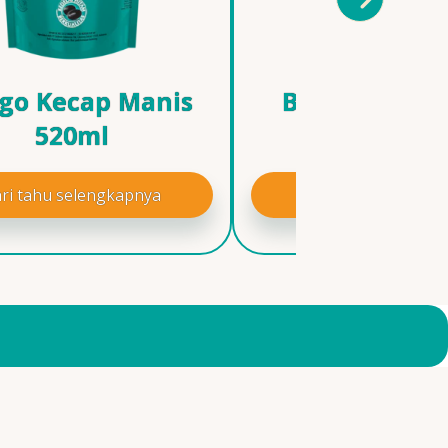
go Kecap Manis
Bango Less S
520ml
520ml
ri tahu selengkapnya
Cari tahu selengk