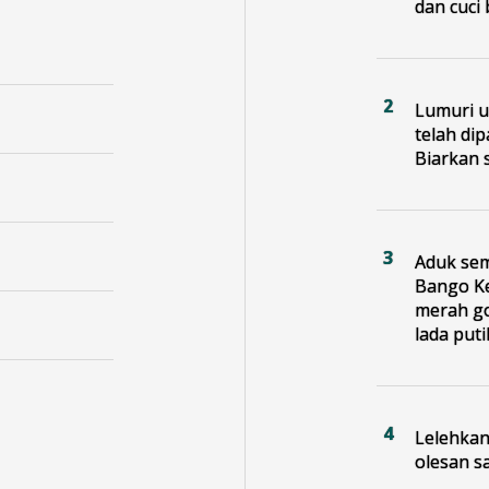
dan cuci 
Lumuri 
telah dip
Biarkan s
Aduk sem
Bango Ke
merah go
lada put
Lelehka
olesan s