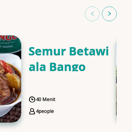
Semur Betawi
ala Bango
40 Menit
CookingTime
4
people
Servings