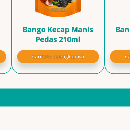
s
Bango Kecap Manis
Ban
Pedas 210ml
Cari tahu selengkapnya
Ca