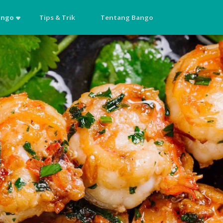
ango
Tips & Trik
Tentang Bango