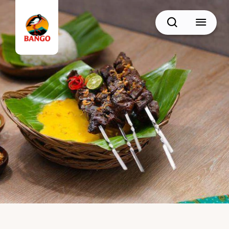
Cari
BACK
Resep Sate
Resep Semur
Resep Daging