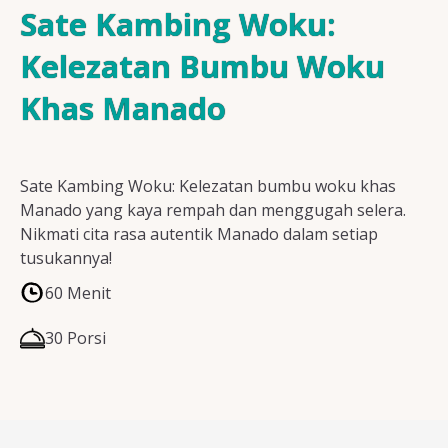
Resep Ayam
Sate Kambing Woku:
Kelezatan Bumbu Woku
Khas Manado
Resep Ikan
Sate Kambing Woku: Kelezatan bumbu woku khas
Resep Tempe/Tahu
Manado yang kaya rempah dan menggugah selera.
Nikmati cita rasa autentik Manado dalam setiap
tusukannya!
60 Menit
Resep Sayuran
30 Porsi
Semua Resep