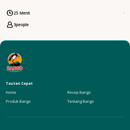
25 Menit
CookingTime
3
people
Servings
Tautan Cepat
Home
Resep Bango
Produk Bango
Tentang Bango