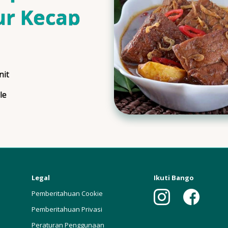
ur Kecap
is
nit
ngTime
le
ngs
Legal
Ikuti Bango
Pemberitahuan Cookie
Pemberitahuan Privasi
Peraturan Penggunaan