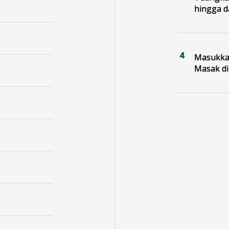
hingga d
Masukkan
Masak di