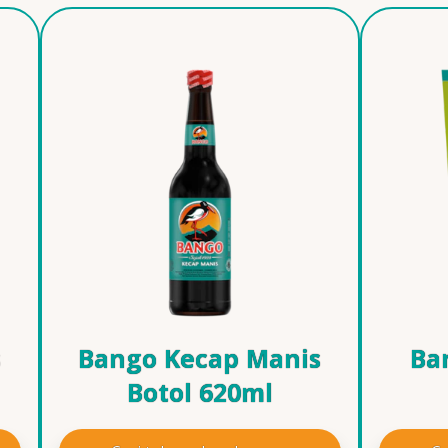
s
Bango Kecap Manis
Ba
Botol 620ml