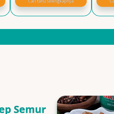
Cari tahu selengkapnya
Ca
ep Semur