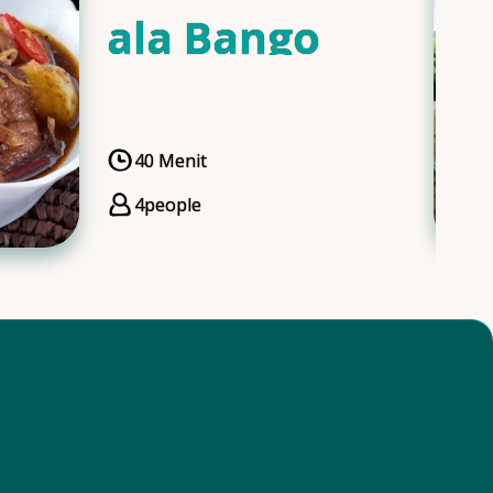
ala Bango
40 Menit
CookingTime
4
people
Servings