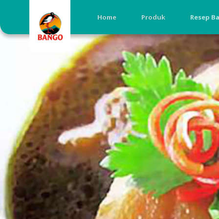
Home
Produk
Resep B