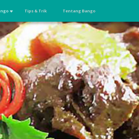
ango
Tips & Trik
Tentang Bango