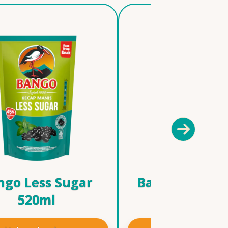
ngo Less Sugar
Bango Kecap 
520ml
Pedas 210