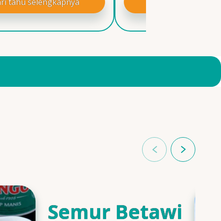
ri tahu selengkapnya
Cari tahu selengk
Semur Betawi