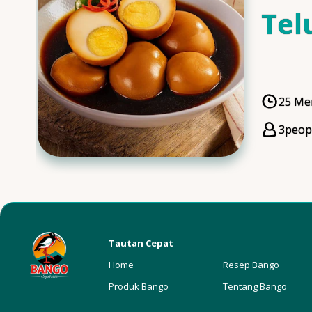
Tel
Man
25 Me
Cooki
3
peop
Servi
Tautan Cepat
Home
Resep Bango
Produk Bango
Tentang Bango