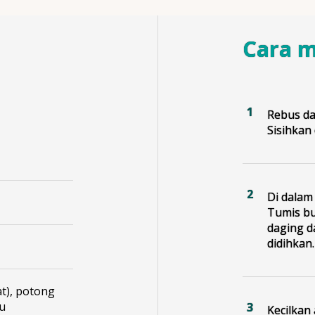
Cara 
Rebus da
Sisihkan
Di dalam
Tumis b
daging d
didihkan.
at), potong
u
Kecilkan