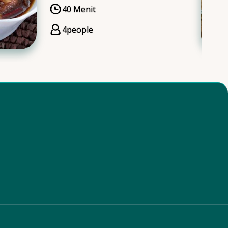
40 Menit
CookingTime
4
people
Servings