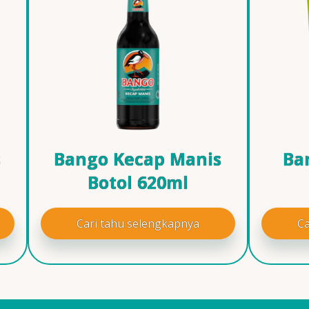
s
Bango Kecap Manis
Ba
Botol 620ml
Cari tahu selengkapnya
Ca