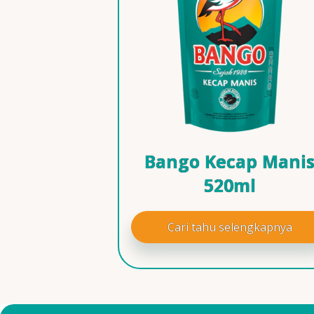
Bango Kecap Mani
520ml
Cari tahu selengkapnya