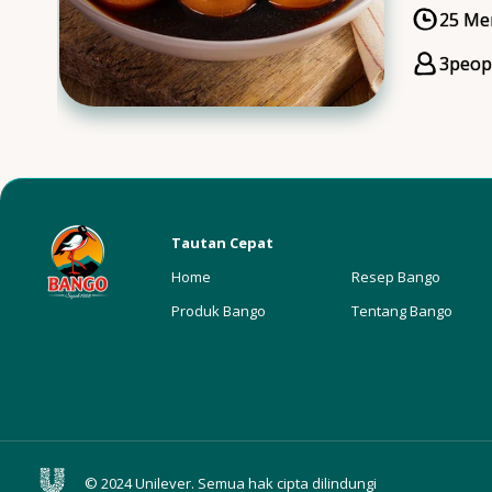
25 Me
Cooki
3
peop
Servi
Tautan Cepat
Home
Resep Bango
Produk Bango
Tentang Bango
© 2024 Unilever. Semua hak cipta dilindungi