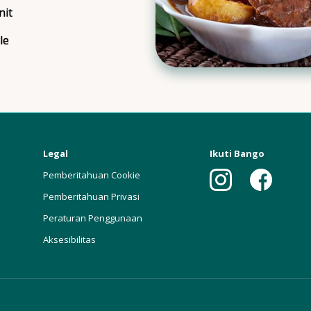
nit
ngTime
le
ngs
Legal
Ikuti Bango
Pemberitahuan Cookie
Pemberitahuan Privasi
Peraturan Penggunaan
Aksesibilitas