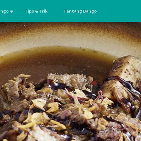
ango
Tips & Trik
Tentang Bango