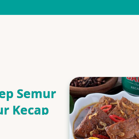
ep Semur
ur Kecap
is