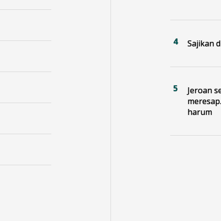
Sajikan 
Jeroan s
meresap.
harum