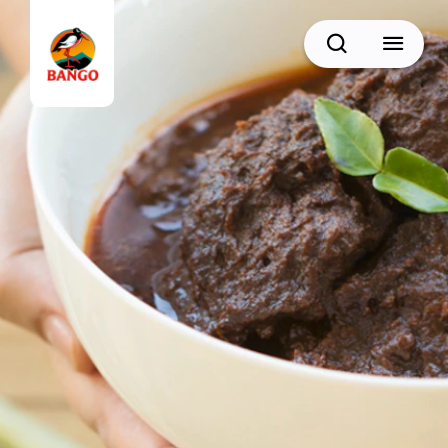
Cari
BACK
Resep Sate
Resep Semur
Resep Daging