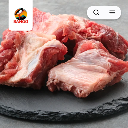
Cari
BACK
Resep Sate
Resep Semur
Resep Daging