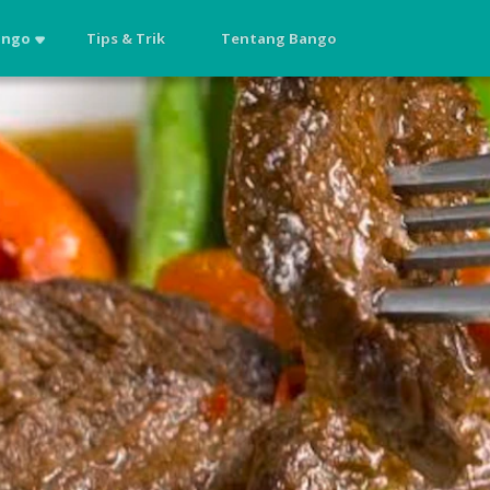
ango
Tips & Trik
Tentang Bango